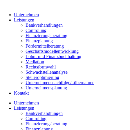
Zum
Inhalt
Unternehmen
springen
Leistungen
Bankverhandlungen
Controlling
Finanzierungsberatung
Finanzplanung
Fördermittelberatung
Geschäftsmodellentwicklung
Lohn- und Finanzbuchhaltung
Mediation
Rechtsformwahl
Schwachstellenanalyse
Steueroptimierung
Unternehmensnachfolge/ -übernahme
Unternehmensplanung
Kontakt
Unternehmen
Leistungen
Bankverhandlungen
Controlling
Finanzierungsberatung
Finanzplanung